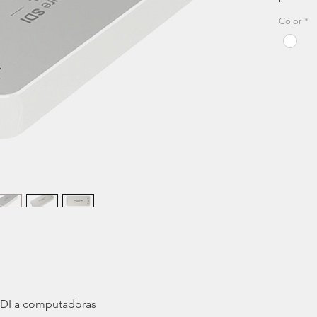
SDI a s
Color
*
transmi
práctic
cámaras
equipos
su com
la inst
adiciona
compati
aplicac
Mac, W
funcion
conexió
 SDI a computadoras