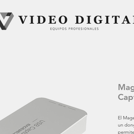
Mag
Cap
El Mage
un don
permite