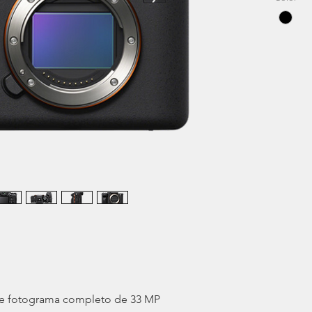
detecci
garanti
creador
profesi
e fotograma completo de 33 MP