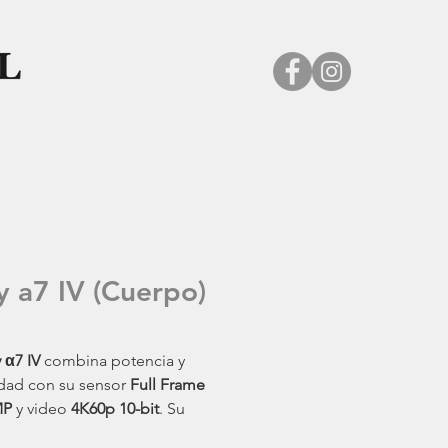
y a7 IV (Cuerpo)
 α7 IV
combina potencia y
idad con su sensor
Full Frame
MP
y video
4K60p 10-bit
. Su
e rápido con
759 puntos AF
y