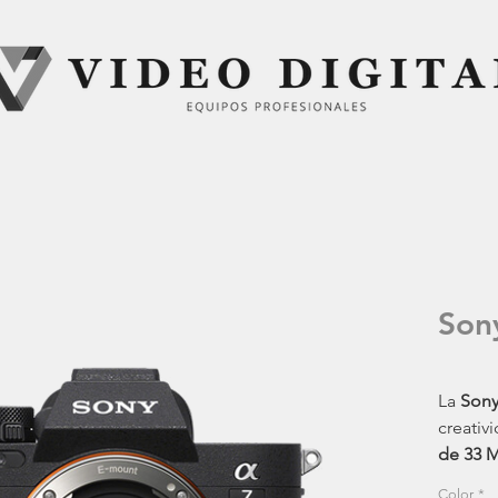
Son
La
Sony
creativ
de 33 
enfoqu
Color
*