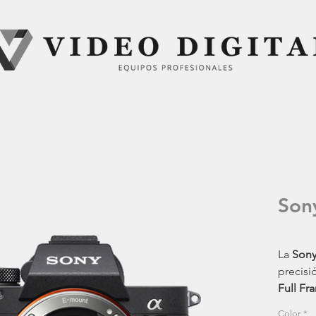
Sony
La
Sony 
precisi
Full Fr
creador
Color
*