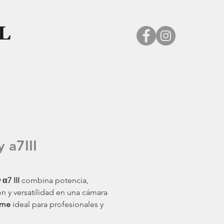
 a7III
α7 III
combina potencia,
ón y versatilidad en una cámara
ame
ideal para profesionales y
es híbridos. Su sensor
Exmor R