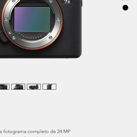
CMOS d
X
ofrec
excepci
dinámic
baja lu
complet
autofoc
de dete
estabil
fps
y cu
una her
fotogra
conteni
e fotograma completo de 24 MP