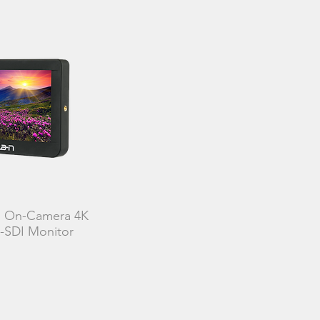
" On-Camera 4K
SDI Monitor