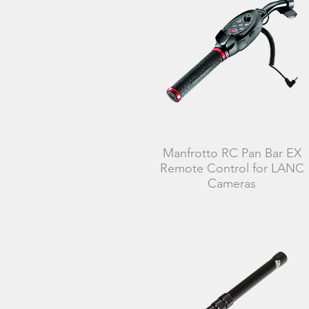
Manfrotto RC Pan Bar EX
Remote Control for LANC
Cameras