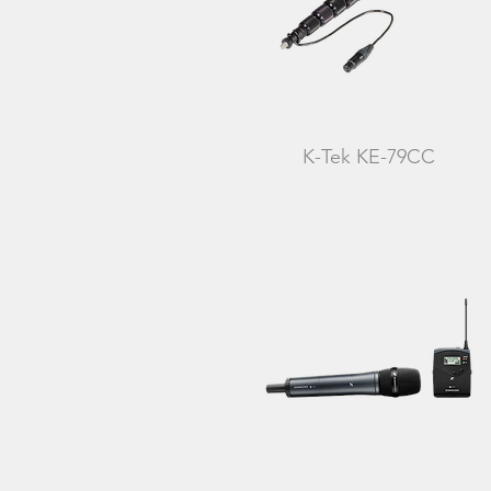
K-Tek KE-79CC