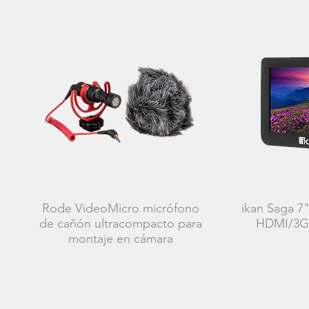
Rode VideoMicro micrófono
ikan Saga 7
de cañón ultracompacto para
HDMI/3G-
montaje en cámara