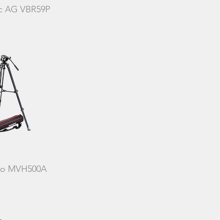
c AG VBR59P
to MVH500A